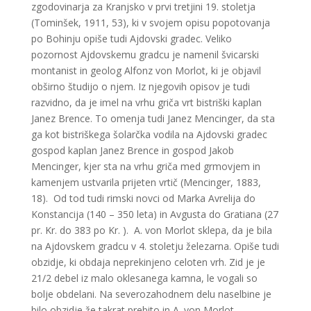
zgodovinarja za Kranjsko v prvi tretjini 19. stoletja
(Tominšek, 1911, 53), ki v svojem opisu popotovanja
po Bohinju opiše tudi Ajdovski gradec. Veliko
pozornost Ajdovskemu gradcu je namenil švicarski
montanist in geolog Alfonz von Morlot, ki je objavil
obširno študijo o njem. Iz njegovih opisov je tudi
razvidno, da je imel na vrhu griča vrt bistriški kaplan
Janez Brence. To omenja tudi Janez Mencinger, da sta
ga kot bistriškega šolarčka vodila na Ajdovski gradec
gospod kaplan Janez Brence in gospod Jakob
Mencinger, kjer sta na vrhu griča med grmovjem in
kamenjem ustvarila prijeten vrtič (Mencinger, 1883,
18). Od tod tudi rimski novci od Marka Avrelija do
Konstancija (140 – 350 leta) in Avgusta do Gratiana (27
pr. Kr. do 383 po Kr. ). A. von Morlot sklepa, da je bila
na Ajdovskem gradcu v 4. stoletju železarna. Opiše tudi
obzidje, ki obdaja neprekinjeno celoten vrh. Zid je je
21/2 debel iz malo oklesanega kamna, le vogali so
bolje obdelani. Na severozahodnem delu naselbine je
bilo obzidje že takrat prebito in A. von Morlot