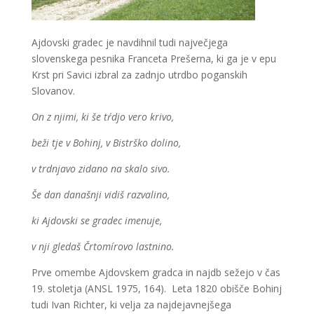
Ajdovski gradec je navdihnil tudi največjega
slovenskega pesnika Franceta Prešerna, ki ga je v epu
Krst pri Savici izbral za zadnjo utrdbo poganskih
Slovanov.
On z njimi, ki še tŕdjo vero krivo,
beži tje v Bohinj, v Bistrško dolino,
v trdnjavo zidano na skalo sivo.
Še
dan današnji vidiš razvalino,
ki Ajdovski se gradec imenuje,
v nji gledaš Črtomírovo lastnino.
Prve omembe Ajdovskem gradca in najdb sežejo v čas
19. stoletja (ANSL 1975, 164). Leta 1820 obišče Bohinj
tudi Ivan Richter, ki velja za najdejavnejšega