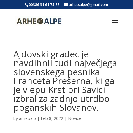
00386 31 61 75 77
arheo.alpe@gmail.com
Ajdovski gradec je
navdihnil tudi največjega
slovenskega pesnika
Franceta Prešerna, ki ga
je v epu Krst pri Savici
izbral za zadnjo utrdbo
poganskih Slovanov.
by
arheoalp
|
Feb 8, 2022
|
Novice