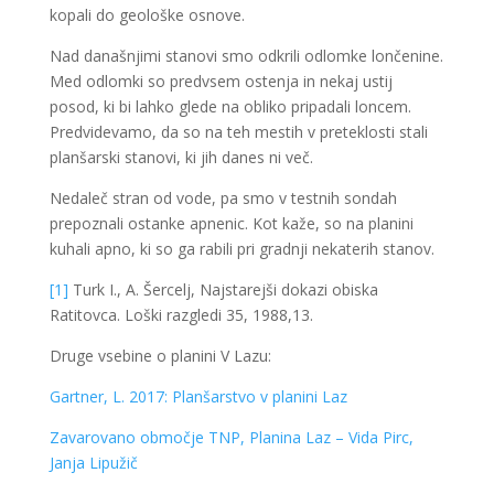
kopali do geološke osnove.
Nad današnjimi stanovi smo odkrili odlomke lončenine.
Med odlomki so predvsem ostenja in nekaj ustij
posod, ki bi lahko glede na obliko pripadali loncem.
Predvidevamo, da so na teh mestih v preteklosti stali
planšarski stanovi, ki jih danes ni več.
Nedaleč stran od vode, pa smo v testnih sondah
prepoznali ostanke apnenic. Kot kaže, so na planini
kuhali apno, ki so ga rabili pri gradnji nekaterih stanov.
[1]
Turk I., A. Šercelj, Najstarejši dokazi obiska
Ratitovca. Loški razgledi 35, 1988,13.
Druge vsebine o planini V Lazu:
Gartner, L. 2017: Planšarstvo v planini Laz
Zavarovano območje TNP, Planina Laz – Vida Pirc,
Janja Lipužič