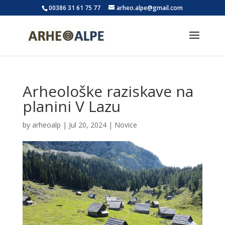
00386 31 61 75 77
arheo.alpe@gmail.com
Arheološke raziskave na
planini V Lazu
by
arheoalp
|
Jul 20, 2024
|
Novice