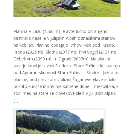
Planina V Lazu (1560 m) je avtentično ohranjeno
pastirsko naselje v Julijskih Alpah z značilnimi stanovi
na kobilah. Planino obdajajo vrhovi Rob pod Kredo,
Kreda (2025 m), Slatna (2077 m), Prvi Vogel (2131 m),
Debeli vrh (2390 m) in Ogradi (2087m). Na planini
pasejo kmetje iz vasi Studor in Stare Fužine, ki spadajo
pod Agrarno skupnost Stara Fužina – Studor. Južno od
planine, pod previsom v bližini Žagarjeve glave je bilo
odkrito kurišče iz srednje kamene dobe – mezolitika, ki
sodi med najstarejše človekove sledi v Julijskih Alpah.
[1]