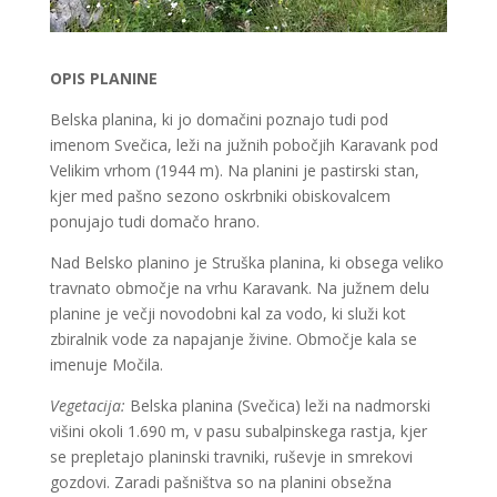
OPIS PLANINE
Belska planina, ki jo domačini poznajo tudi pod
imenom Svečica, leži na južnih pobočjih Karavank pod
Velikim vrhom (1944 m). Na planini je pastirski stan,
kjer med pašno sezono oskrbniki obiskovalcem
ponujajo tudi domačo hrano.
Nad Belsko planino je Struška planina, ki obsega veliko
travnato območje na vrhu Karavank. Na južnem delu
planine je večji novodobni kal za vodo, ki služi kot
zbiralnik vode za napajanje živine. Območje kala se
imenuje Močila.
Vegetacija:
Belska planina (Svečica) leži na nadmorski
višini okoli 1.690 m, v pasu subalpinskega rastja, kjer
se prepletajo planinski travniki, ruševje in smrekovi
gozdovi. Zaradi pašništva so na planini obsežna