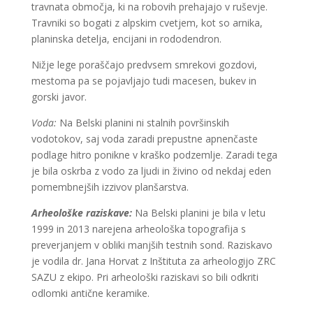
travnata območja, ki na robovih prehajajo v ruševje.
Travniki so bogati z alpskim cvetjem, kot so arnika,
planinska detelja, encijani in rododendron.
Nižje lege poraščajo predvsem smrekovi gozdovi,
mestoma pa se pojavljajo tudi macesen, bukev in
gorski javor.
Voda:
Na Belski planini ni stalnih površinskih
vodotokov, saj voda zaradi prepustne apnenčaste
podlage hitro ponikne v kraško podzemlje. Zaradi tega
je bila oskrba z vodo za ljudi in živino od nekdaj eden
pomembnejših izzivov planšarstva.
Arheološke raziskave:
Na Belski planini je bila v letu
1999 in 2013 narejena arheološka topografija s
preverjanjem v obliki manjših testnih sond. Raziskavo
je vodila dr. Jana Horvat z Inštituta za arheologijo ZRC
SAZU z ekipo. Pri arheološki raziskavi so bili odkriti
odlomki antične keramike.