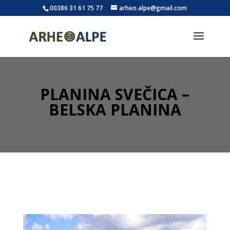
00386 31 61 75 77
arheo.alpe@gmail.com
PLANINA SVEČICA –
BELSKA PLANINA