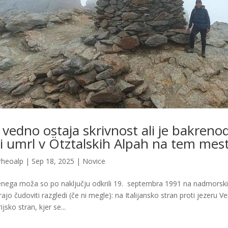
 vedno ostaja skrivnost ali je bakreno
ti umrl v Ötztalskih Alpah na tem me
rheoalp
|
Sep 18, 2025
|
Novice
nega moža so po naključju odkrili 19. septembra 1991 na nadmorski v
rajo čudoviti razgledi (če ni megle): na Italijansko stran proti jezeru V
ijsko stran, kjer se...