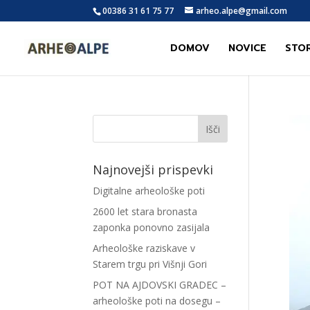
00386 31 61 75 77
arheo.alpe@gmail.com
DOMOV
NOVICE
STO
Najnovejši prispevki
Digitalne arheološke poti
2600 let stara bronasta
zaponka ponovno zasijala
Arheološke raziskave v
Starem trgu pri Višnji Gori
POT NA AJDOVSKI GRADEC –
arheološke poti na dosegu –