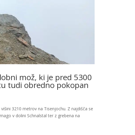
dobni mož, ki je pred 5300
stu tudi obredno pokopan
išini 3210 metrov na Tisenjochu. Z najdišča se
ernago v dolini Schnalstal ter z grebena na