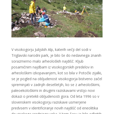
V visokogorju Julijskih Alp, katerih večji del sodi v
Triglavski narodni park, je bilo še do nedavnega znanih
sorazmerno malo arheoloških najdišč. Kljub
posamičnim najdbam iz visokogorskih predelov in
arheološkim izkopavanjem, kot so bila v Potočki zijalki,
se je pogled na obljudenost visokogorja bistveno začel
spreminjati v zadnjih desetletjih, ko se z arheološkimi,
paleoekološkimi in drugimi raziskavami vrstijo novi
dokazi o pretekli obljudenosti gora. Od leta 1996 so v
slovenskem visokogorju raziskave usmerjene
predvsem v identificiranje novih najdišč od eneolitika
do visokega srednjega veka. V tem času je bilo odkritih