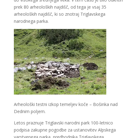
prek 80 arheoloških najdišč, od tega je vsaj 35
arheoloških najdišč, ki so znotraj Triglavskega
narodnega parka.
Arheološki testni izkop temeljev koče – Bošinka nad
Dednim poljem.
Letos praznuje Triglavski narodni park 100-letnico
podpisa zakupne pogodbe za ustanovitev Alpskega
varstvenega parka, predhodnika Triglavskega