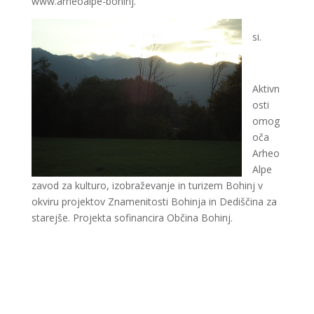
www.arheoalpe-bohinj.
si.
Aktivn
osti
omog
oča
Arheo
Alpe
zavod za kulturo, izobraževanje in turizem Bohinj v
okviru projektov Znamenitosti Bohinja in Dediščina za
starejše. Projekta sofinancira Občina Bohinj.