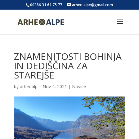
00386 31 61 75 77
arheo.alpe@gmail.com
ZNAMENITOSTI BOHINJA
IN DEDIŠČINA ZA
STAREJŠE
by
arheoalp
|
Nov 4, 2021
|
Novice