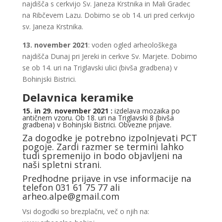
najdišča s cerkvijo Sv. Janeza Krstnika in Mali Gradec
na Ribčevem Lazu. Dobimo se ob 14. uri pred cerkvijo
sv. Janeza Krstnika.
13. november 2021
: voden ogled arheološkega
najdišča Dunaj pri Jereki in cerkve Sv. Marjete. Dobimo
se ob 14. uri na Triglavski ulici (bivša gradbena) v
Bohinjski Bistrici.
Delavnica keram
ike
15. in 29. november 2021 :
izdelava mozaika po
antičnem vzoru. Ob 18. uri na Triglavski 8 (bivša
gradbena) v Bohinjski Bistrici. Obvezne prijave.
Za dogodke je potrebno izpolnjevati PCT
pogoje. Zardi razmer se termini lahko
tudi spremenijo in bodo objavljeni na
naši spletni strani.
Predhodne prijave in vse informacije na
telefon 031 61 75 77 ali
arheo.alpe@gmail.com
Vsi dogodki so brezplačni, več o njih na: